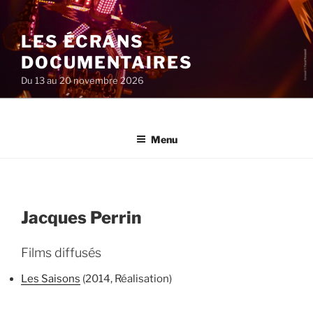
Aller
au
LES ÉCRANS
contenu
principal
DOCUMENTAIRES
Du 13 au 20 novembre 2026
Menu
Jacques Perrin
Films diffusés
Les Saisons
(2014, Réalisation)