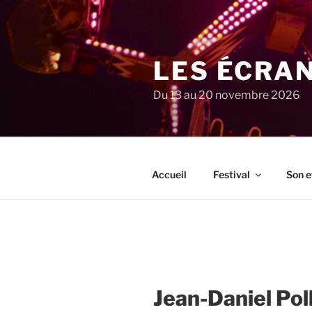
Aller
au
contenu
principal
LES ÉCRA
Du 13 au 20 novembre 2026
Accueil
Festival
Son e
Jean-Daniel Pol