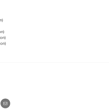
n)
on)
ion)
ion)
o
Newsletter