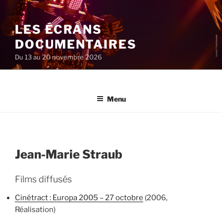
Aller
au
LES ÉCRANS
contenu
principal
DOCUMENTAIRES
Du 13 au 20 novembre 2026
Menu
Jean-Marie Straub
Films diffusés
Cinétract : Europa 2005 – 27 octobre
(2006,
Réalisation)