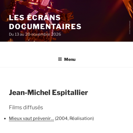
Aller
au
LES ÉCRANS
contenu
principal
DOCUMENTAIRES
Du 13 au 20 novembre 2026
Menu
Jean-Michel Espitallier
Films diffusés
Mieux vaut prévenir…
(2004, Réalisation)