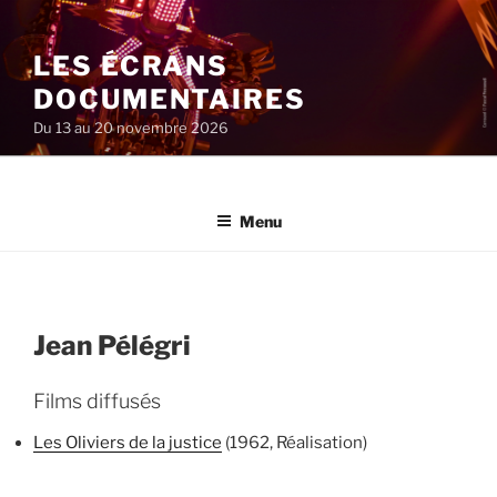
Aller
au
LES ÉCRANS
contenu
principal
DOCUMENTAIRES
Du 13 au 20 novembre 2026
Menu
Jean Pélégri
Films diffusés
Les Oliviers de la justice
(1962, Réalisation)