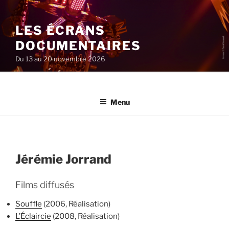
Aller
au
LES ÉCRANS
contenu
principal
DOCUMENTAIRES
Du 13 au 20 novembre 2026
Menu
Jérémie Jorrand
Films diffusés
Souffle
(2006, Réalisation)
L’Éclaircie
(2008, Réalisation)