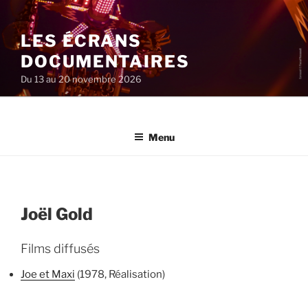
Aller
au
LES ÉCRANS
contenu
principal
DOCUMENTAIRES
Du 13 au 20 novembre 2026
Menu
Joël Gold
Films diffusés
Joe et Maxi
(1978, Réalisation)