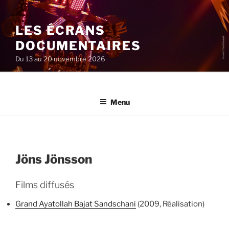
Aller
au
LES ÉCRANS
contenu
principal
DOCUMENTAIRES
Du 13 au 20 novembre 2026
Menu
Jöns Jönsson
Films diffusés
Grand Ayatollah Bajat Sandschani
(2009, Réalisation)