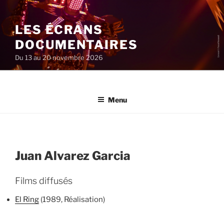
Aller
au
LES ÉCRANS
contenu
principal
DOCUMENTAIRES
Du 13 au 20 novembre 2026
Menu
Juan Alvarez Garcia
Films diffusés
El Ring
(1989, Réalisation)