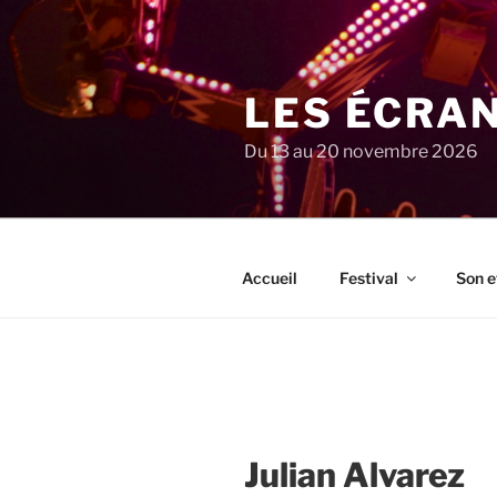
Aller
au
contenu
principal
LES ÉCRA
Du 13 au 20 novembre 2026
Accueil
Festival
Son e
Julian Alvarez