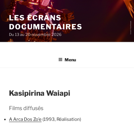
Aller
au
LES ÉCRANS
contenu
principal
DOCUMENTAIRES
Du 13 au 20 novembre 2026
Menu
Kasipirina Waiapi
Films diffusés
A Arca Dos Zo’e
(1993, Réalisation)