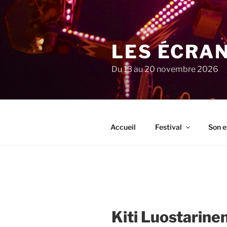
Aller
au
contenu
principal
LES ÉCRA
Du 13 au 20 novembre 2026
Accueil
Festival
Son e
Kiti Luostarine