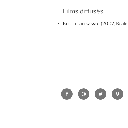
Films diffusés
Kuoleman kasvot
(2002, Réalis
Facebook
Instagram
Twitter
Vime