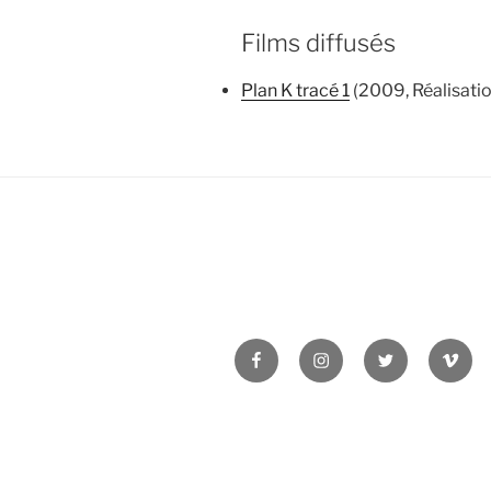
Films diffusés
Plan K tracé 1
(2009, Réalisatio
Facebook
Instagram
Twitter
Vime