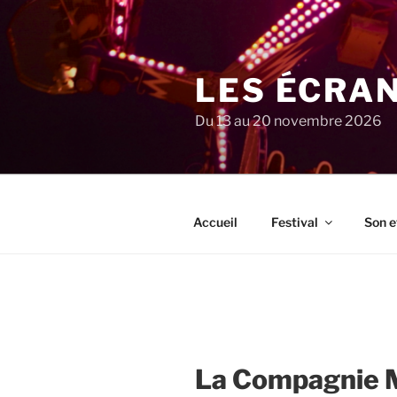
Aller
au
contenu
principal
LES ÉCRA
Du 13 au 20 novembre 2026
Accueil
Festival
Son e
La Compagnie 