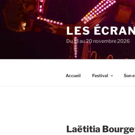
Aller
au
contenu
principal
LES ÉCRA
Du 13 au 20 novembre 2026
Accueil
Festival
Son e
Laëtitia Bourge