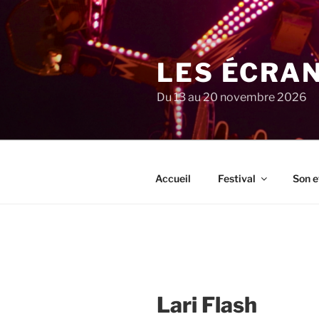
Aller
au
contenu
principal
LES ÉCRA
Du 13 au 20 novembre 2026
Accueil
Festival
Son e
Lari Flash