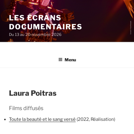
Aller
au
LES ÉCRANS
contenu
principal
DOCUMENTAIRES
Du 13 au 20 novembre 2026
Menu
Laura Poitras
Films diffusés
Toute la beauté et le sang versé
(2022, Réalisation)