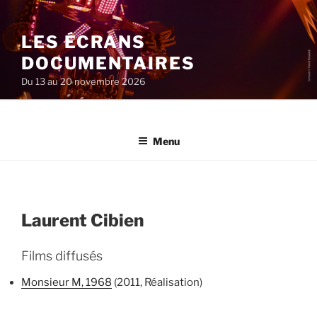
Aller
au
LES ÉCRANS
contenu
principal
DOCUMENTAIRES
Du 13 au 20 novembre 2026
Menu
Laurent Cibien
Films diffusés
Monsieur M, 1968
(2011, Réalisation)