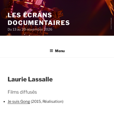
Aller
au
LES ÉCRANS
contenu
principal
DOCUMENTAIRES
Du 13 au 20 novembre 2026
Menu
Laurie Lassalle
Films diffusés
Je suis Gong
(2015, Réalisation)