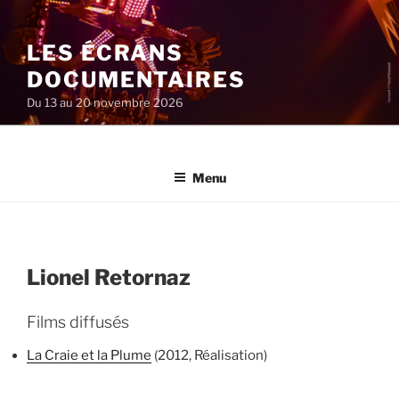
Aller
au
LES ÉCRANS
contenu
principal
DOCUMENTAIRES
Du 13 au 20 novembre 2026
Menu
Lionel Retornaz
Films diffusés
La Craie et la Plume
(2012, Réalisation)