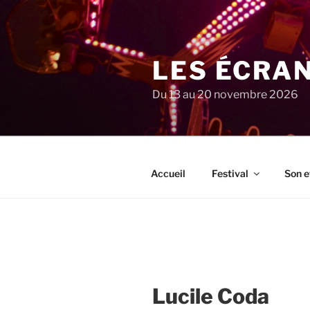
Aller
au
contenu
principal
LES ÉCRA
Du 13 au 20 novembre 2026
Accueil
Festival
Son e
Lucile Coda