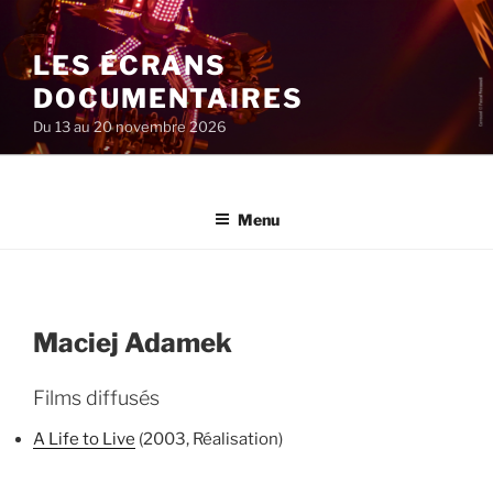
Aller
au
LES ÉCRANS
contenu
principal
DOCUMENTAIRES
Du 13 au 20 novembre 2026
Menu
Maciej Adamek
Films diffusés
A Life to Live
(2003, Réalisation)