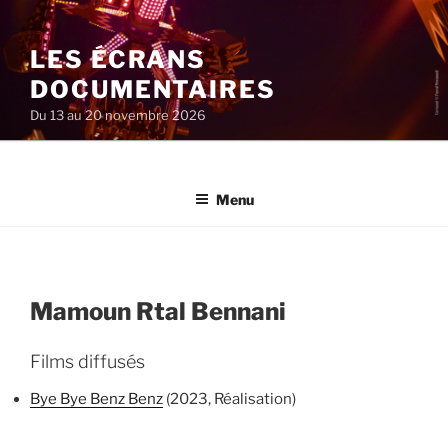
Aller
au
LES ÉCRANS
contenu
principal
DOCUMENTAIRES
Du 13 au 20 novembre 2026
Menu
Mamoun Rtal Bennani
Films diffusés
Bye Bye Benz Benz
(2023, Réalisation)