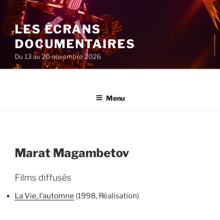
Aller
au
LES ÉCRANS
contenu
principal
DOCUMENTAIRES
Du 13 au 20 novembre 2026
Menu
Marat Magambetov
Films diffusés
La Vie, l’automne
(1998, Réalisation)