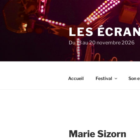
Aller
au
contenu
principal
LES ÉCRA
Du 13 au 20 novembre 2026
Accueil
Festival
Son e
Marie Sizorn