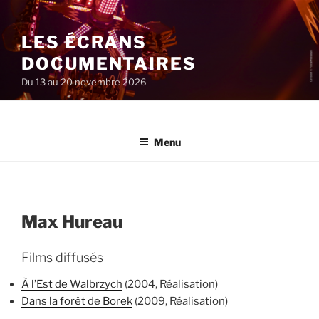
Aller
au
LES ÉCRANS
contenu
principal
DOCUMENTAIRES
Du 13 au 20 novembre 2026
Menu
Max Hureau
Films diffusés
À l’Est de Walbrzych
(2004, Réalisation)
Dans la forêt de Borek
(2009, Réalisation)