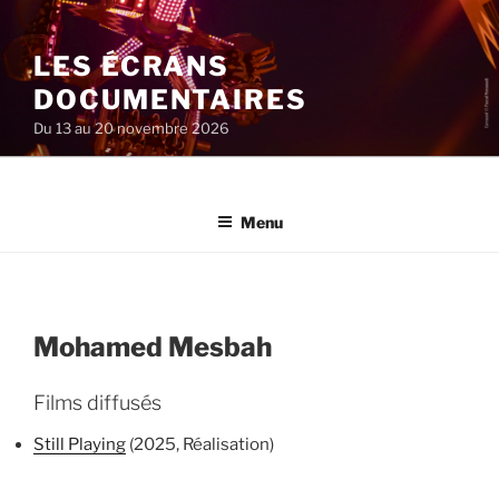
Aller
au
LES ÉCRANS
contenu
principal
DOCUMENTAIRES
Du 13 au 20 novembre 2026
Menu
Mohamed Mesbah
Films diffusés
Still Playing
(2025, Réalisation)