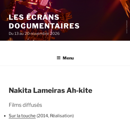
Aller
au
LES ÉCRANS
contenu
principal
DOCUMENTAIRES
Du 13 au 20 novembre 2026
Menu
Nakita Lameiras Ah-kite
Films diffusés
Sur la touche
(2014, Réalisation)