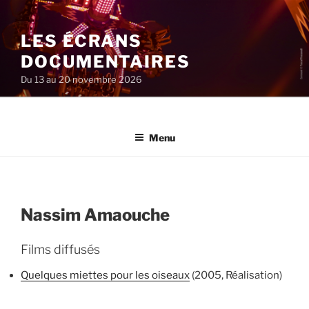
Aller
au
LES ÉCRANS
contenu
principal
DOCUMENTAIRES
Du 13 au 20 novembre 2026
Menu
Nassim Amaouche
Films diffusés
Quelques miettes pour les oiseaux
(2005, Réalisation)