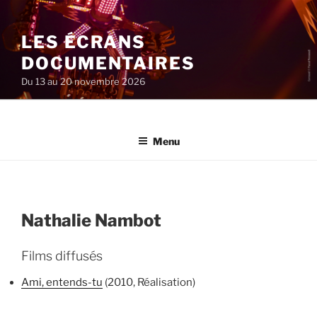
Aller
au
LES ÉCRANS
contenu
principal
DOCUMENTAIRES
Du 13 au 20 novembre 2026
Menu
Nathalie Nambot
Films diffusés
Ami, entends-tu
(2010, Réalisation)