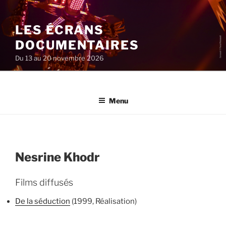
Aller
au
LES ÉCRANS
contenu
principal
DOCUMENTAIRES
Du 13 au 20 novembre 2026
Menu
Nesrine Khodr
Films diffusés
De la séduction
(1999, Réalisation)