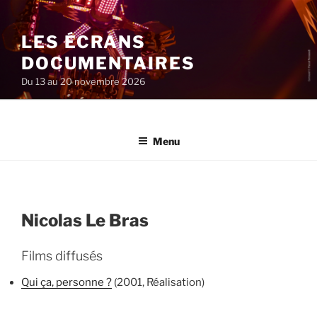
Aller
au
LES ÉCRANS
contenu
principal
DOCUMENTAIRES
Du 13 au 20 novembre 2026
Menu
Nicolas Le Bras
Films diffusés
Qui ça, personne ?
(2001, Réalisation)