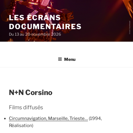
Aller
au
LES ÉCRANS
contenu
principal
DOCUMENTAIRES
Du 13 au 20 novembre 2026
Menu
N+N Corsino
Films diffusés
Circumnavigation, Marseille, Trieste…
(1994,
Réalisation)