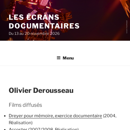
Aller
au
LES ÉCRANS
contenu
principal
DOCUMENTAIRES
Du 13 au 20 novembre 2026
Menu
Olivier Derousseau
Films diffusés
Dreyer pour mémoire, exercice documentaire
(2004,
Réalisation)
Accoster
(2007/2008, Réalisation)