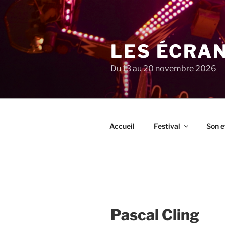
Aller
au
contenu
principal
LES ÉCRA
Du 13 au 20 novembre 2026
Accueil
Festival
Son e
Pascal Cling