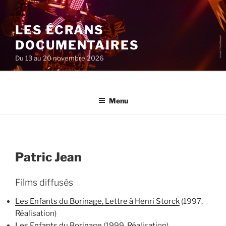
Aller
au
LES ÉCRANS
contenu
principal
DOCUMENTAIRES
Du 13 au 20 novembre 2026
Menu
Patric Jean
Films diffusés
Les Enfants du Borinage, Lettre à Henri Storck
(1997,
Réalisation)
Les Enfants du Borinage
(1999, Réalisation)