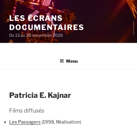
Aller
au
LES ÉCRANS
contenu
principal
DOCUMENTAIRES
Du 13 au 20 novembre 2026
Menu
Patricia E. Kajnar
Films diffusés
Les Passagers
(1998, Réalisation)