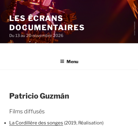
Aller
au
LES ÉCRANS
contenu
principal
DOCUMENTAIRES
Du 13 au 20 novembre 2026
Menu
Patricio Guzmán
Films diffusés
La Cordillère des songes
(2019, Réalisation)