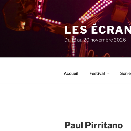
Aller
au
contenu
principal
LES ÉCRA
Du 13 au 20 novembre 2026
Accueil
Festival
Son e
Paul Pirritano