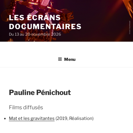
Aller
au
LES ÉCRANS
contenu
principal
DOCUMENTAIRES
Du 13 au 20 novembre 2026
Menu
Pauline Pénichout
Films diffusés
Mat et les gravitantes
(2019, Réalisation)