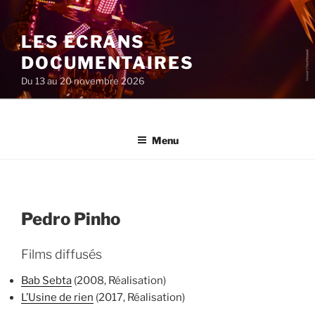
Aller
au
LES ÉCRANS
contenu
principal
DOCUMENTAIRES
Du 13 au 20 novembre 2026
Menu
Pedro Pinho
Films diffusés
Bab Sebta
(2008, Réalisation)
L’Usine de rien
(2017, Réalisation)