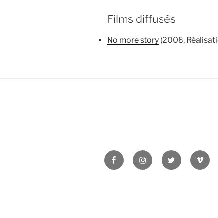
Films diffusés
No more story
(2008, Réalisati
Facebook
Instagram
Twitter
Vime