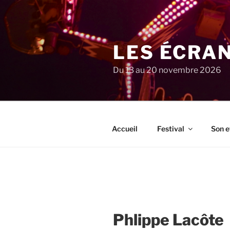
Aller
au
contenu
principal
LES ÉCRA
Du 13 au 20 novembre 2026
Accueil
Festival
Son e
Phlippe Lacôte