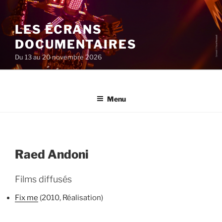
Aller
au
LES ÉCRANS
contenu
principal
DOCUMENTAIRES
Du 13 au 20 novembre 2026
Menu
Raed Andoni
Films diffusés
Fix me
(2010, Réalisation)