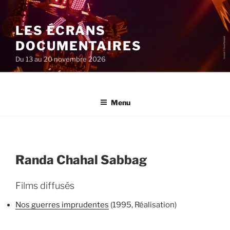
Aller
au
LES ÉCRANS
contenu
principal
DOCUMENTAIRES
Du 13 au 20 novembre 2026
Menu
Randa Chahal Sabbag
Films diffusés
Nos guerres imprudentes
(1995, Réalisation)