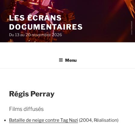
Aller
au
LES ÉCRANS
contenu
principal
DOCUMENTAIRES
Du 13 au 20 novembre 2026
Menu
Régis Perray
Films diffusés
Bataille de neige contre Tag Nazi
(2004, Réalisation)