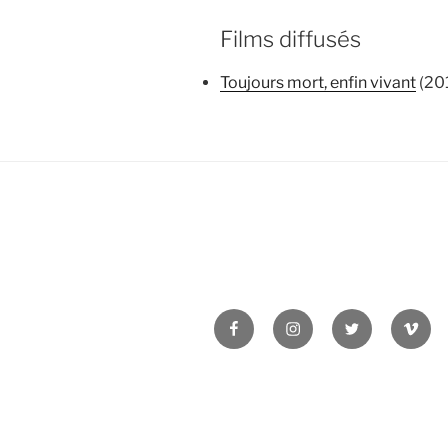
Films diffusés
Toujours mort, enfin vivant
(201
Facebook
Instagram
Twitter
Vime