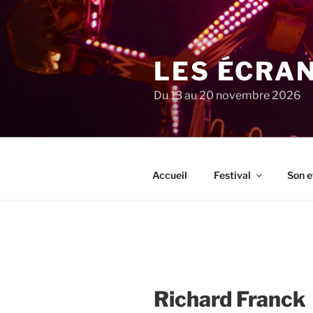
Aller
au
contenu
principal
LES ÉCRA
Du 13 au 20 novembre 2026
Accueil
Festival
Son e
Richard Franck