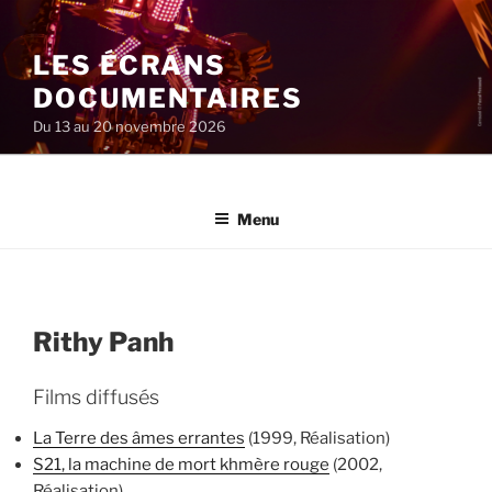
Aller
au
LES ÉCRANS
contenu
principal
DOCUMENTAIRES
Du 13 au 20 novembre 2026
Menu
Rithy Panh
Films diffusés
La Terre des âmes errantes
(1999, Réalisation)
S21, la machine de mort khmère rouge
(2002,
Réalisation)