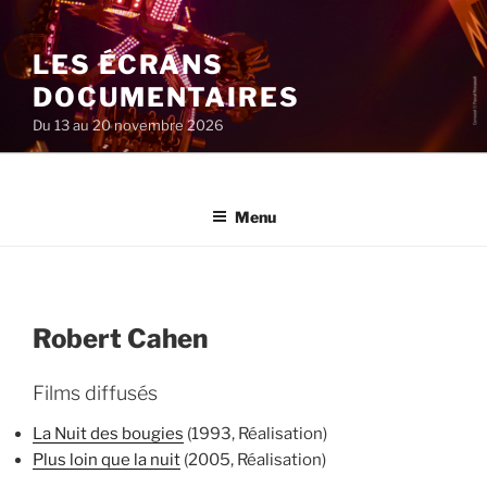
Aller
au
LES ÉCRANS
contenu
principal
DOCUMENTAIRES
Du 13 au 20 novembre 2026
Menu
Robert Cahen
Films diffusés
La Nuit des bougies
(1993, Réalisation)
Plus loin que la nuit
(2005, Réalisation)