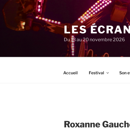
Aller
au
contenu
principal
LES ÉCRA
Du 13 au 20 novembre 2026
Accueil
Festival
Son e
Roxanne Gauch