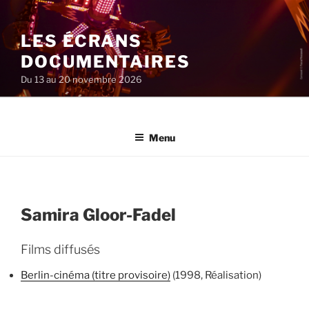
Aller
au
LES ÉCRANS
contenu
principal
DOCUMENTAIRES
Du 13 au 20 novembre 2026
Menu
Samira Gloor-Fadel
Films diffusés
Berlin-cinéma (titre provisoire)
(1998, Réalisation)