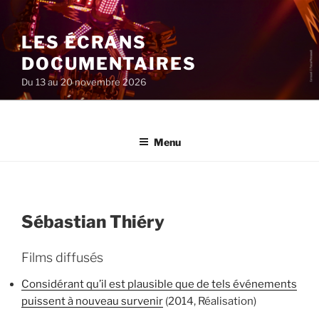
Aller
au
LES ÉCRANS
contenu
principal
DOCUMENTAIRES
Du 13 au 20 novembre 2026
Menu
Sébastian Thiéry
Films diffusés
Considérant qu’il est plausible que de tels événements
puissent à nouveau survenir
(2014, Réalisation)